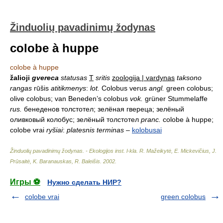
Žinduolių pavadinimų žodynas
colobe à huppe
colobe à huppe
žalioji
gvereca
statusas
T
sritis
zoologija | vardynas
taksono
rangas
rūšis
atitikmenys
:
lot.
Colobus verus
angl.
green colobus;
olive colobus; van Beneden’s colobus
vok.
grüner Stummelaffe
rus.
бенеденов толстотел; зелёная гвереца; зелёный
оливковый колобус; зелёный толстотел
pranc.
colobe à huppe;
colobe vrai
ryšiai
:
platesnis terminas
–
kolobusai
Žinduolių pavadinimų žodynas. - Ekologijos inst. l-kla
.
R. Mažeikytė, E. Mickevičius, J.
Prūsaitė, K. Baranauskas, R. Baleišis
.
2002
.
Игры ⚽
Нужно сделать НИР?
colobe vrai
green colobus