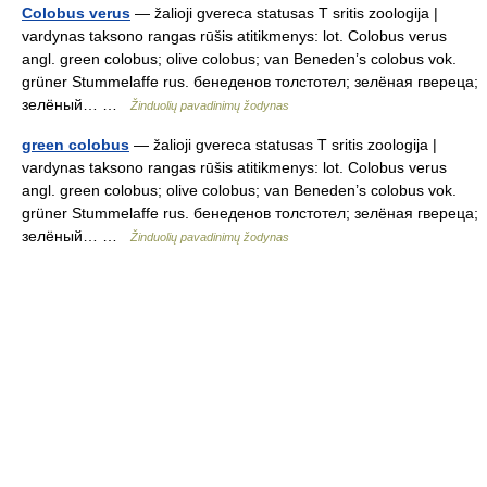
Colobus verus
— žalioji gvereca statusas T sritis zoologija |
vardynas taksono rangas rūšis atitikmenys: lot. Colobus verus
angl. green colobus; olive colobus; van Beneden’s colobus vok.
grüner Stummelaffe rus. бенеденов толстотел; зелёная гвереца;
зелёный… …
Žinduolių pavadinimų žodynas
green colobus
— žalioji gvereca statusas T sritis zoologija |
vardynas taksono rangas rūšis atitikmenys: lot. Colobus verus
angl. green colobus; olive colobus; van Beneden’s colobus vok.
grüner Stummelaffe rus. бенеденов толстотел; зелёная гвереца;
зелёный… …
Žinduolių pavadinimų žodynas