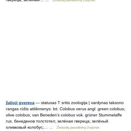
Žinduolių pavadinimų žodynas
žalioji gvereca
— statusas T sritis zoologija | vardynas taksono
rangas rūšis atitikmenys: lot. Colobus verus angl. green colobus;
olive colobus; van Beneden’s colobus vok. grüner Stummelaffe
rus. бенеденов толстотел; зелёная гвереца; зелёный
оливковый колобус;… …
Žinduolių pavadinimų žodynas