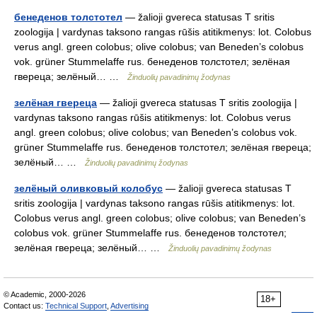
бенеденов толстотел
— žalioji gvereca statusas T sritis
zoologija | vardynas taksono rangas rūšis atitikmenys: lot. Colobus
verus angl. green colobus; olive colobus; van Beneden’s colobus
vok. grüner Stummelaffe rus. бенеденов толстотел; зелёная
гвереца; зелёный… …
Žinduolių pavadinimų žodynas
зелёная гвереца
— žalioji gvereca statusas T sritis zoologija |
vardynas taksono rangas rūšis atitikmenys: lot. Colobus verus
angl. green colobus; olive colobus; van Beneden’s colobus vok.
grüner Stummelaffe rus. бенеденов толстотел; зелёная гвереца;
зелёный… …
Žinduolių pavadinimų žodynas
зелёный оливковый колобус
— žalioji gvereca statusas T
sritis zoologija | vardynas taksono rangas rūšis atitikmenys: lot.
Colobus verus angl. green colobus; olive colobus; van Beneden’s
colobus vok. grüner Stummelaffe rus. бенеденов толстотел;
зелёная гвереца; зелёный… …
Žinduolių pavadinimų žodynas
© Academic, 2000-2026
18+
Contact us:
Technical Support
,
Advertising