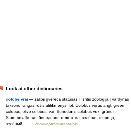
Look at other dictionaries:
colobe vrai
— žalioji gvereca statusas T sritis zoologija | vardynas
taksono rangas rūšis atitikmenys: lot. Colobus verus angl. green
colobus; olive colobus; van Beneden’s colobus vok. grüner
Stummelaffe rus. бенеденов толстотел; зелёная гвереца;
зелёный… …
Žinduolių pavadinimų žodynas