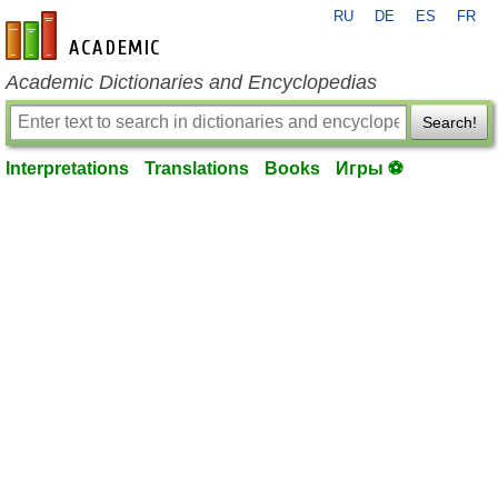
RU
DE
ES
FR
en-academic.com
Academic Dictionaries and Encyclopedias
Search!
Interpretations
Translations
Books
Игры ⚽